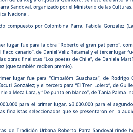
ra Sandoval, organizado por el Ministerio de las Culturas,
ica Nacional.
ado compuesto por Colombina Parra, Fabiola González (La
er lugar fue para la obra “Roberto el gran patiperro”, co
flaco canario”, de Daniel Veliz Retamal y el tercer lugar fue
s obras finalistas “Los poetas de Chile”, de Daniela Martín
ez (que también reciben premio).
primer lugar fue para “Cimbalóm Guachaca”, de Rodrigo 
uti González; y el tercero para “El Tren Lolero”, de Guill
aniela Meza Lara, y “De punta en blanco”, de Tania Palma In
000.000 para el primer lugar, $3.000.000 para el segundo
as finalistas seleccionadas que se presentaron en la aud
as de Tradición Urbana Roberto Parra Sandoval rinde ho