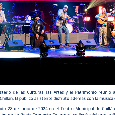
sterio de las Culturas, las Artes y el Patrimonio reuni
 Chillán. El público asistente disfrutó además con la músic
sado 28 de junio de 2024 en el Teatro Municipal de Chillán
ión de La Regia Orquesta Quinteto, se llevó adelante la 